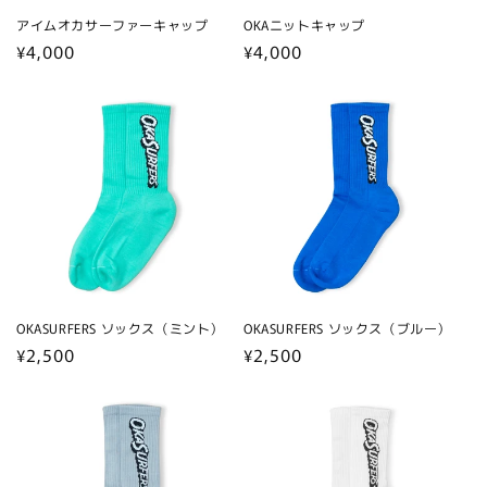
アイムオカサーファーキャップ
OKAニットキャップ
通
¥4,000
通
¥4,000
常
常
価
価
格
格
OKASURFERS ソックス（ミント）
OKASURFERS ソックス（ブルー）
通
¥2,500
通
¥2,500
常
常
価
価
格
格