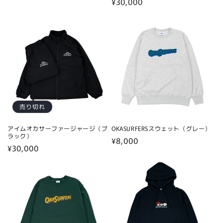
通
¥30,000
常
常
価
価
格
格
売り切れ
アイムオカサーファージャージ（ブ
OKASURFERSスウェット（グレー）
ラック）
通
¥8,000
通
¥30,000
常
常
価
価
格
格