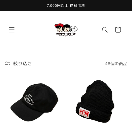
コンテ
7,000円以上 送料無料
ンツに
進む
カ
ー
ト
絞り込む
48個の商品