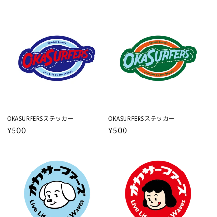
常
価
価
格
格
OKASURFERSステッカー
OKASURFERSステッカー
通
¥500
通
¥500
常
常
価
価
格
格