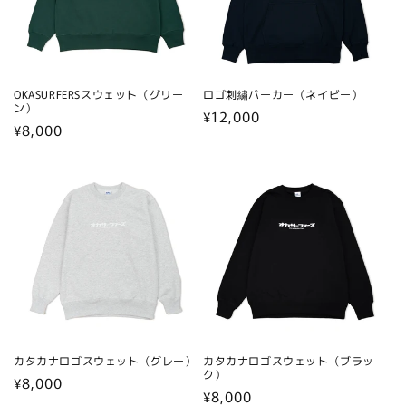
OKASURFERSスウェット（グリー
ロゴ刺繍パーカー（ネイビー）
ン）
通
¥12,000
通
¥8,000
常
常
価
価
格
格
カタカナロゴスウェット（グレー）
カタカナロゴスウェット（ブラッ
ク）
通
¥8,000
通
¥8,000
常